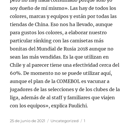
pero no hay nada consumado porque solo yo
soy dueño de mí mismo». Las hay de todos los
colores, marcas y equipos y están por todas las
tiendas de China. Eso nos ha llevado, aunque
para gustos los colores, a elaborar nuestro
particular ránking con las camisetas más
bonitas del Mundial de Rusia 2018 aunque no
sean las más vendidas. Es la que utilizan en
Chile y al parecer tiene una efectividad cerca del
60%. De momento no se puede utilizar aquí,
aunque el plan de la COMEBOL es vacunar a
jugadores de las selecciones y de los clubes de la
liga, además de al staff y familiares que viajen
con los equipos», explica Paulichi.
Publicado
Categorías
Etiquetas
25 de junio de 2021
Uncategorized
1
el