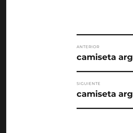
Navegación
ANTERIOR
de
camiseta arg
Entrada
anterior:
entradas
SIGUIENTE
camiseta arg
Entrada
siguiente: