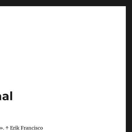
nal
». ↑ Erik Francisco