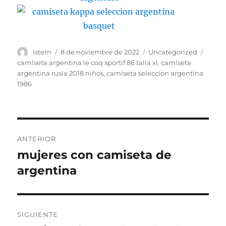
Autor
Publicado
Categorías
Etiqu
istern
8 de noviembre de 2022
Uncategorized
el
camiseta argentina le coq sportif 86 talla xl
,
camiseta
argentina rusia 2018 niños
,
camiseta seleccion argentina
1986
Navegación
ANTERIOR
de
mujeres con camiseta de
Entrada
anterior:
argentina
entradas
SIGUIENTE