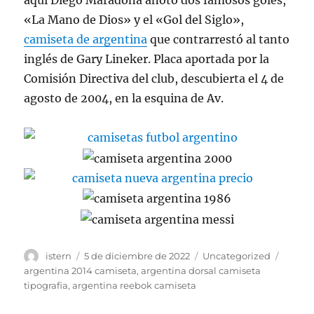
aquí Diego Maradona anotó dos famosos goles,
«La Mano de Dios» y el «Gol del Siglo»,
camiseta de argentina
que contrarrestó al tanto
inglés de Gary Lineker. Placa aportada por la
Comisión Directiva del club, descubierta el 4 de
agosto de 2004, en la esquina de Av.
Autor
Publicado
Categorías
Etique
istern
5 de diciembre de 2022
Uncategorized
el
argentina 2014 camiseta
,
argentina dorsal camiseta
tipografia
,
argentina reebok camiseta