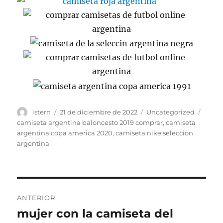
Autor
Publicado
Categorías
Etiqu
istern
21 de diciembre de 2022
Uncategorized
el
camiseta argentina baloncesto 2019 comprar
,
camiseta
argentina copa america 2020
,
camiseta nike seleccion
argentina
Navegación
ANTERIOR
de
mujer con la camiseta del
Entrada