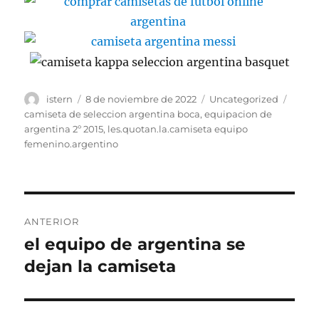
Autor
Publicado
Categorías
Etiqu
istern
8 de noviembre de 2022
Uncategorized
el
camiseta de seleccion argentina boca
,
equipacion de
argentina 2º 2015
,
les.quotan.la.camiseta equipo
femenino.argentino
Navegación
ANTERIOR
de
el equipo de argentina se
Entrada
anterior:
dejan la camiseta
entradas