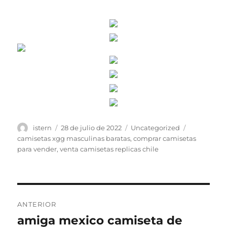
Autor
Publicado
Categorías
Etiquetas
istern
28 de julio de 2022
Uncategorized
el
camisetas xgg masculinas baratas
,
comprar camisetas
para vender
,
venta camisetas replicas chile
Navegación
ANTERIOR
de
amiga mexico camiseta de
Entrada