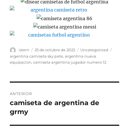
Autor
Publicado
Categorías
Etiquet
istern
25 de octubre de 2022
Uncategorized
el
argentina camiseta sky pate
,
argentina nueva
equipacion
,
camiseta argentina jugador numero 12
Navegación
ANTERIOR
de
camiseta de argentina de
Entrada
anterior:
grmy
entradas