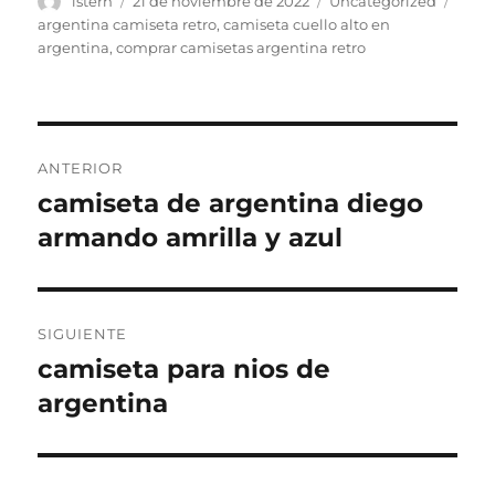
istern
21 de noviembre de 2022
Uncategorized
el
argentina camiseta retro
,
camiseta cuello alto en
argentina
,
comprar camisetas argentina retro
Navegación
ANTERIOR
de
camiseta de argentina diego
Entrada
anterior:
armando amrilla y azul
entradas
SIGUIENTE
camiseta para nios de
Entrada
siguiente:
argentina