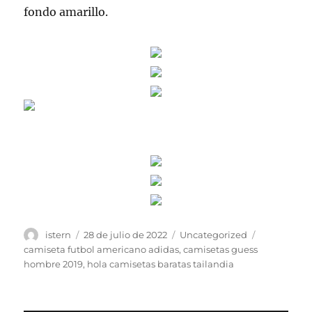
fondo amarillo.
Autor
Publicado
Categorías
Etiquetas
istern
28 de julio de 2022
Uncategorized
el
camiseta futbol americano adidas
,
camisetas guess
hombre 2019
,
hola camisetas baratas tailandia