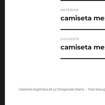
Navegación
ANTERIOR
de
camiseta me
Entrada
anterior:
entradas
SIGUIENTE
camiseta mex
Entrada
siguiente:
Camiseta Argentina de La Temporada Nueva
Funciona g