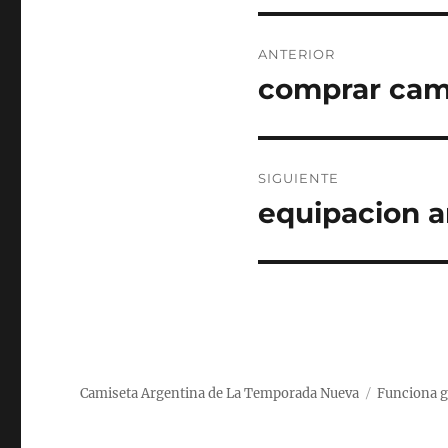
Navegación
ANTERIOR
de
comprar cam
Entrada
anterior:
entradas
SIGUIENTE
equipacion a
Entrada
siguiente:
Camiseta Argentina de La Temporada Nueva
Funciona g