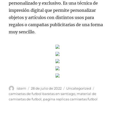
personalizado y exclusivo. Es una técnica de
impresión digital que permite personalizar
objetos y artículos con distintos usos para
regalos o campañas publicitarias de una forma
muy sencillo.
Autor
Publicado
Categorías
Etiquetas
istern
28 de julio de 2022
Uncategorized
el
camisetas de futbol baratas en santiago
,
material de
camisetas de futbol
,
pagina replicas camisetas futbol