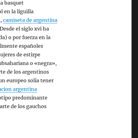
 en la liguilla
a,
camiseta de argentina
Desde el siglo xvi ha
) o por fuerza en la
almente españoles
jeres de estirpe
 subsahariana o «negra»,
arte de los argentinos
un europeo solía tener
acion argentina
iotipo predominante
parte de los gauchos