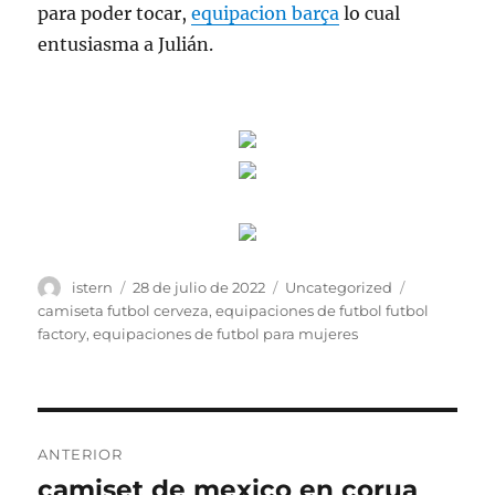
para poder tocar,
equipacion barça
lo cual
entusiasma a Julián.
Autor
Publicado
Categorías
Etiquetas
istern
28 de julio de 2022
Uncategorized
el
camiseta futbol cerveza
,
equipaciones de futbol futbol
factory
,
equipaciones de futbol para mujeres
Navegación
ANTERIOR
de
camiset de mexico en corua
Entrada