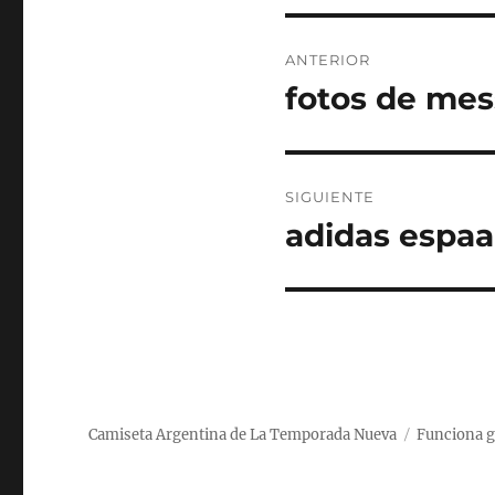
Navegación
ANTERIOR
de
fotos de mes
Entrada
anterior:
entradas
SIGUIENTE
adidas espa
Entrada
siguiente:
Camiseta Argentina de La Temporada Nueva
Funciona g