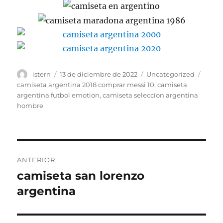
Autor
Publicado
Categorías
Etiqu
istern
13 de diciembre de 2022
Uncategorized
el
camiseta argentina 2018 comprar messi 10
,
camiseta
argentina futbol emotion
,
camiseta seleccion argentina
hombre
Navegación
ANTERIOR
de
camiseta san lorenzo
Entrada
anterior:
argentina
entradas