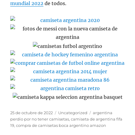
mundial 2022
de todos.
Publicado
Categorías
Etiquetas
25 de octubre de 2022
Uncategorized
argentina
el
perdio por no tener camisetas
,
camiseta de argentina fifa
19
,
compra de camisetas boca argentino amazon