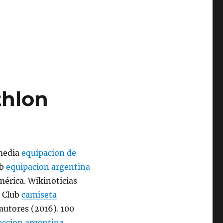
thlon
media
equipacion de
ub
equipacion argentina
érica. Wikinoticias
 Club
camiseta
autores (2016). 100
eccion argentina