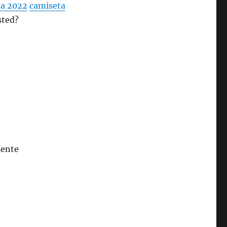
na 2022
camiseta
sted?