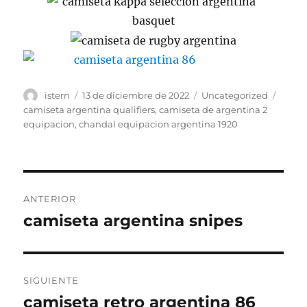
Autor
Publicado
Categorías
Etiqu
istern
13 de diciembre de 2022
Uncategorized
el
camiseta argentina qualifiers
,
camiseta de argentina 2
equipacion
,
chandal equipacion argentina 1920
Navegación
ANTERIOR
de
camiseta argentina snipes
Entrada
anterior:
entradas
SIGUIENTE
camiseta retro argentina 86
Entrada