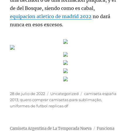
una decisión o de una formación psíquica, y el
de del Bosque, siendo como es cabal,
equipacion atletico de madrid 2022
no dará
nunca en esos excesos.
Publicado
Categorías
Etiquetas
28 de julio de 2022
Uncategorized
camiseta españa
el
2013
,
quero comprar camisetas para sublimação
,
uniformes de futbol replicas df
Camiseta Argentina de La Temporada Nueva
Funciona